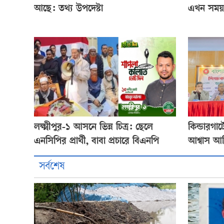
আছে: তথ্য উপদেষ্টা
এখন সময়
লক্ষ্মীপুর-১ আসনে ভিন্ন চিত্র: ছেলে
কিন্ডারগা
এনসিপির প্রার্থী, বাবা প্রচারে বিএনপি
আশ্বাস আ
সর্বশেষ