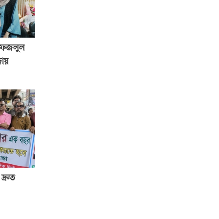
. ফজলুল
দায়
দ্রুত