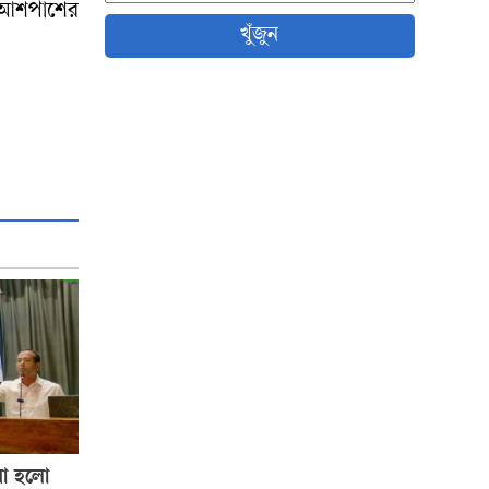
র আশপাশের
খুঁজুন
়া হলো