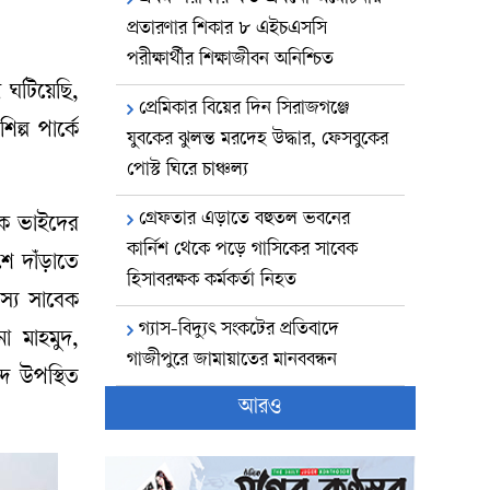
প্রতারণার শিকার ৮ এইচএসসি
পরীক্ষার্থীর শিক্ষাজীবন অনিশ্চিত
 ঘটিয়েছি,
প্রেমিকার বিয়ের দিন সিরাজগঞ্জে
্প পার্কে
যুবকের ঝুলন্ত মরদেহ উদ্ধার, ফেসবুকের
পোস্ট ঘিরে চাঞ্চল্য
গ্রেফতার এড়াতে বহুতল ভবনের
ক ভাইদের
কার্নিশ থেকে পড়ে গাসিকের সাবেক
ে দাঁড়াতে
হিসাবরক্ষক কর্মকর্তা নিহত
স্য সাবেক
গ্যাস-বিদ্যুৎ সংকটের প্রতিবাদে
া মাহমুদ,
গাজীপুরে জামায়াতের মানববন্ধন
দ উপস্থিত
আরও