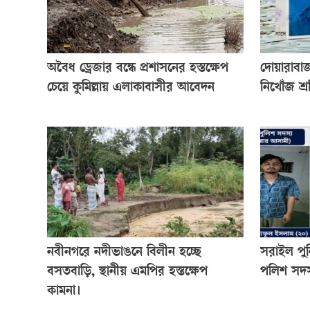
অবৈধ ড্রেজার বন্ধে প্রশাসনের হস্তক্ষেপ
দোয়ারাবা
চেয়ে কুমিল্লায় এলাকাবাসীর আবেদন
নিখোঁজ শ্
নবীনগরে নদীভাঙনে বিলীন হচ্ছে
সরাইল পু
বসতবাড়ি, স্থানীয় এমপির হস্তক্ষেপ
পলিশ সদস
কামনা।