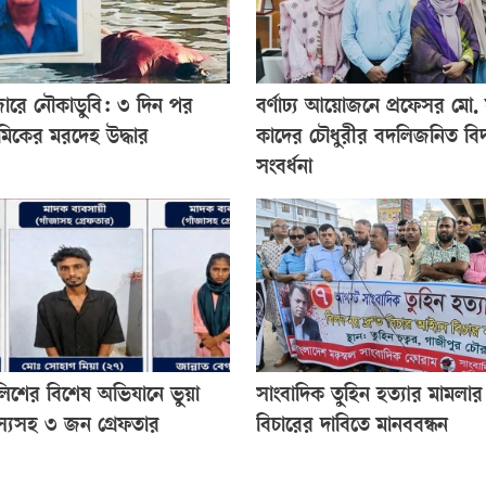
জারে নৌকাডুবি: ৩ দিন পর
বর্ণাঢ্য আয়োজনে প্রফেসর মো
রমিকের মরদেহ উদ্ধার
কাদের চৌধুরীর বদলিজনিত বি
সংবর্ধনা
লিশের বিশেষ অভিযানে ভুয়া
সাংবাদিক তুহিন হত্যার মামলার 
্যসহ ৩ জন গ্রেফতার
বিচারের দাবিতে মানববন্ধন