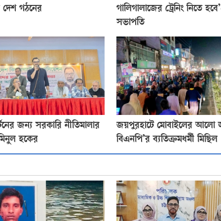
 দেশ গঠনের
গালিগালাজের ট্রেনিং নিতে হবে’
সভাপতি
র্টেনের জন্য সরকারি নীতিমালার
জয়পুরহাটে মোবাইলের আলো জ্ব
মিনুল হকের
বিএনপি’র ব্যতিক্রমধর্মী মিছিল