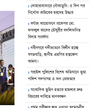
দোয়ারাবাজারে নৌকাডুবি: ৩ দিন পর
নিখোঁজ শ্রমিকের মরদেহ উদ্ধার
বর্ণাঢ্য আয়োজনে প্রফেসর মো.
ফজলুল কাদের চৌধুরীর বদলিজনিত
বিদায় সংবর্ধনা
নবীনগরে নদীভাঙনে বিলীন হচ্ছে
বসতবাড়ি, স্থানীয় এমপির হস্তক্ষেপ
কামনা।
সরাইল পুলিশের বিশেষ অভিযানে ভুয়া
পলিশ সদস্যসহ ৩ জন গ্রেফতার
সাংবাদিক তুহিন হত্যার মামলার দ্রুত
বিচারের দাবিতে মানববন্ধন
প্রথম পরীক্ষার ক্ষত এখনো অমোচনীয়