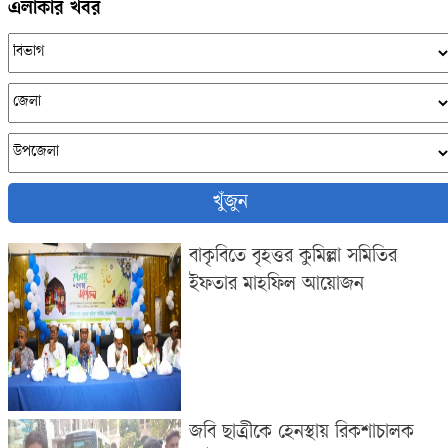
এলাকার খবর
খুঁজুন
বাকৃবিতে বৃহত্তর কুমিল্লা সমিতির
ইফতার মাহফিল আয়োজন
জবি ছাত্রীকে হেনস্থায় রিকশাচালক