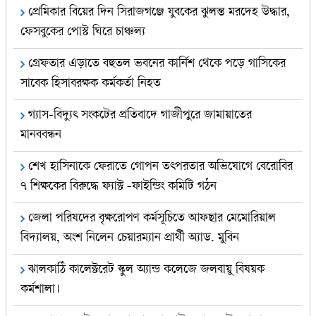
প্রেমিকার বিয়ের দিন সিরাজগঞ্জে যুবকের ঝুলন্ত মরদেহ উদ্ধার,
ফেসবুকের পোস্ট ঘিরে চাঞ্চল্য
গ্রেফতার এড়াতে বহুতল ভবনের কার্নিশ থেকে পড়ে গাসিকের
সাবেক হিসাবরক্ষক কর্মকর্তা নিহত
গ্যাস-বিদ্যুৎ সংকটের প্রতিবাদে গাজীপুরে জামায়াতের
মানববন্ধন
শেখ হাসিনাকে ফেরাতে গোপন তৎপরতার অভিযোগে বেরোবির
৭ শিক্ষকের বিরুদ্ধে ফ্যাক্ট -ফাইন্ডিং কমিটি গঠন
জেলা পরিষদের বৃক্ষরোপণ কর্মসূচিতে আফছার মেমোরিয়াল
বিদ্যালয়, অংশ নিলেন চেয়ারম্যান প্রার্থী অ্যাড. মুবিন
ঝালকাঠি কালেক্টরেট স্কুল অ্যান্ড কলেজে জলবায়ু বিষয়ক
কর্মশালা।