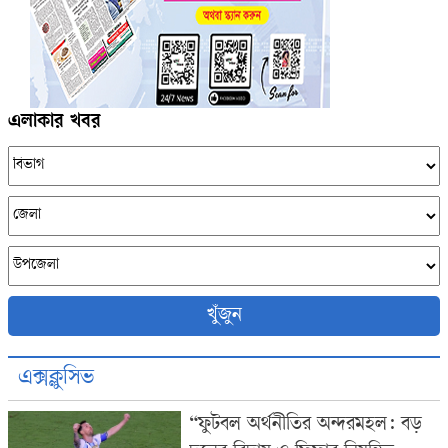
এলাকার খবর
খুঁজুন
এক্সক্লুসিভ
“ফুটবল অর্থনীতির অন্দরমহল: বড়