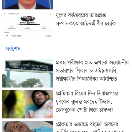
যুগের কন্ঠস্বররের ভারপ্রাপ্ত
সম্পাদককে আইনজীবীর হুমকি
সর্বশেষ
প্রথম পরীক্ষার ক্ষত এখনো অমোচনীয়
প্রতারণার শিকার ৮ এইচএসসি
পরীক্ষার্থীর শিক্ষাজীবন অনিশ্চিত
প্রেমিকার বিয়ের দিন সিরাজগঞ্জে
যুবকের ঝুলন্ত মরদেহ উদ্ধার,
ফেসবুকের পোস্ট ঘিরে চাঞ্চল্য
গ্রেফতার এড়াতে বহুতল ভবনের