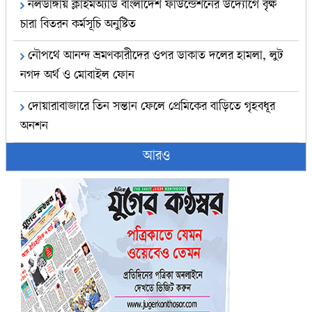
নলডাঙ্গায় ক্লাইমঅ্যাড বাংলাদেশ ফাউন্ডেশনের উদ্যোগে বৃক্ষ
চারা বিতরন কর্মসূচি অনুষ্টিত
নৌপথে আনন্দ ভ্রমণকারীদের ওপর ডাকাত দলের হামলা, লুট
নগদ অর্থ ও মোবাইল ফোন
দোয়ারাবাজারে তিন সন্তান ফেলে প্রেমিকের বাড়িতে গৃহবধূর
অনশন
আরও