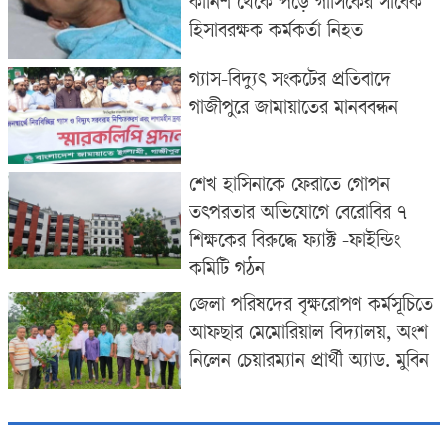
কার্নিশ থেকে পড়ে গাসিকের সাবেক
হিসাবরক্ষক কর্মকর্তা নিহত
গ্যাস-বিদ্যুৎ সংকটের প্রতিবাদে
গাজীপুরে জামায়াতের মানববন্ধন
শেখ হাসিনাকে ফেরাতে গোপন
তৎপরতার অভিযোগে বেরোবির ৭
শিক্ষকের বিরুদ্ধে ফ্যাক্ট -ফাইন্ডিং
কমিটি গঠন
জেলা পরিষদের বৃক্ষরোপণ কর্মসূচিতে
আফছার মেমোরিয়াল বিদ্যালয়, অংশ
নিলেন চেয়ারম্যান প্রার্থী অ্যাড. মুবিন