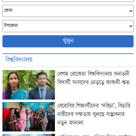
খুঁজুন
বিশ্ববিদ্যালয়
বেগম রোকেয়া বিশ্ববিদ্যালয় সনাতনী
বিদার্থী সংসদের নেতৃত্বে কাকলী-শুভ
বেরোবির শিক্ষার্থীদের ‘দরিচা’, বিহারি
নারীদের দক্ষতায় খুলছে সম্ভাবনার
নতুন জানালা