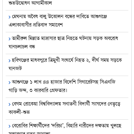
শুভউদ্বোধন আগামীকাল
মেঘনায় অবৈধ বালু উত্তোলন বন্ধের দাবিতে আশুগঞ্জে
এলাকাবাসীর প্রতিবাদ সমাবেশ
তামীরুল মিল্লাত মাদ্রাসার ছাত্র নিহতে ঘটনায় সড়ক অবরোধ
যানচলাচল বন্ধ
হবিগঞ্জের মাধবপুরে ত্রিমুখী সংঘর্ষে নিহত ২, দীর্ঘ সময় সড়কে
যানজট
আশুগঞ্জে ১ লাখ ৪৪ হাজার বিদেশি সিগারেটসহ সিএনজি
গাড়ি জব্দ, ৩ কারবারি গ্রেফতার।
বেগম রোকেয়া বিশ্ববিদ্যালয় সনাতনী বিদার্থী সংসদের নেতৃত্বে
কাকলী-শুভ
বেরোবির শিক্ষার্থীদের ‘দরিচা’, বিহারি নারীদের দক্ষতায় খুলছে