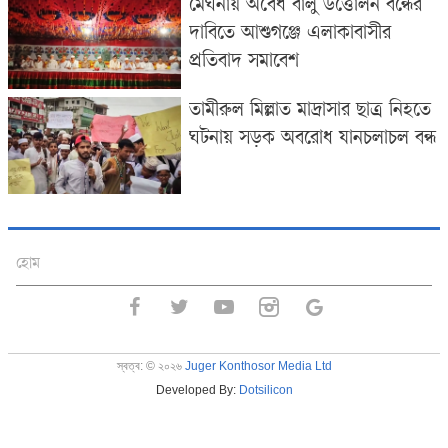
মেঘনায় অবৈধ বালু উত্তোলন বন্ধের
দাবিতে আশুগঞ্জে এলাকাবাসীর
প্রতিবাদ সমাবেশ
তামীরুল মিল্লাত মাদ্রাসার ছাত্র নিহতে
ঘটনায় সড়ক অবরোধ যানচলাচল বন্ধ
হোম
স্বত্ব:
©
২০২৬
Juger Konthosor Media Ltd
Developed By:
Dotsilicon