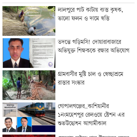
লালপুরে পাট কাটায় ব্যস্ত কৃষক,
ভালো ফলন ও দামে স্বস্তি
তদন্তে গড়িমসি! দোয়ারাবাজারে
অভিযুক্ত শিক্ষককে রক্ষার অভিযোগ
গ্রামবাসীর মুষ্টি চাল ও স্বেচ্ছাশ্রমে
রাস্তার সংস্কার
গোপালগঞ্জের_কাশিয়ানীর
১নংমহেশপুর রেলওয়ে স্টেশন এর
শুভউদ্বোধন আগামীকাল