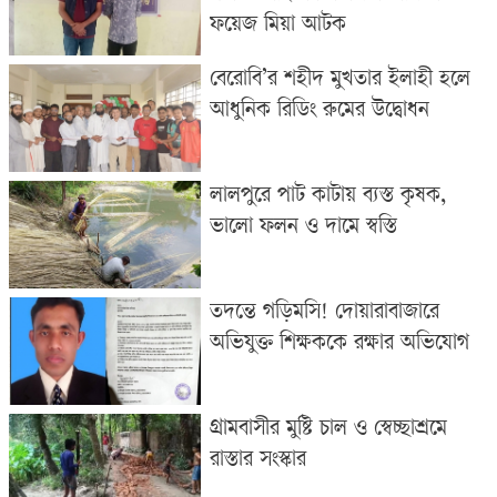
ফয়েজ মিয়া আটক
বেরোবি’র শহীদ মুখতার ইলাহী হলে
আধুনিক রিডিং রুমের উদ্বোধন
লালপুরে পাট কাটায় ব্যস্ত কৃষক,
ভালো ফলন ও দামে স্বস্তি
তদন্তে গড়িমসি! দোয়ারাবাজারে
অভিযুক্ত শিক্ষককে রক্ষার অভিযোগ
গ্রামবাসীর মুষ্টি চাল ও স্বেচ্ছাশ্রমে
রাস্তার সংস্কার