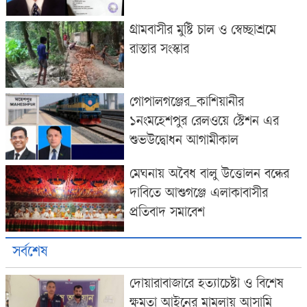
গ্রামবাসীর মুষ্টি চাল ও স্বেচ্ছাশ্রমে
রাস্তার সংস্কার
গোপালগঞ্জের_কাশিয়ানীর
১নংমহেশপুর রেলওয়ে স্টেশন এর
শুভউদ্বোধন আগামীকাল
মেঘনায় অবৈধ বালু উত্তোলন বন্ধের
দাবিতে আশুগঞ্জে এলাকাবাসীর
প্রতিবাদ সমাবেশ
সর্বশেষ
দোয়ারাবাজারে হত্যাচেষ্টা ও বিশেষ
ক্ষমতা আইনের মামলায় আসামি