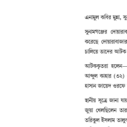
এনামুল কবির মুন্না, স
সুনামগঞ্জের দোয়া
করেছে দোয়ারাবাজা
চালিয়ে তাদের আটক
আটককৃতরা হলেন— দ
আব্দুল কাহার (৩২) এ
হাসান জায়েদ ওরফে 
স্থানীয় সূত্রে জান
জুয়া খেলছিলেন তারা
তরিকুল ইসলাম তালুক