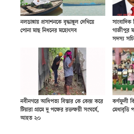
নলডাঙ্গায় প্রসাশনকে বৃদ্ধাঙ্গুল দেখিয়ে
সাংবাদিক 
পোনা মাছ নিধনের মহোৎসব
গাজীপুর 
সদস্য সচ
নবীনগরে আধিপত্য বিস্তার কে কেন্দ্র করে
কর্ণফুলী 
টিয়ারা গ্রামে দু পক্ষের রক্তক্ষয়ী সংঘর্ষে,
মেধাবৃত্তি 
আহত ২০