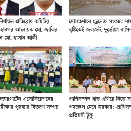
নির্যাতন প্রতিরোধ কমিটির
​দৌলতখানে ড্রেনেজ সংকট: সাম
মহানগর আহ্বায়ক মো. জাকির
বৃষ্টিতেই জলজট, দুর্ভোগে বাসিন্
িব মো. হাসান আলী
কিন্ডারগার্টেন এসোসিয়েশনের
প্রাণিসম্পদ খাত এগিয়ে নিতে সর্
পরীক্ষার পুরস্কার বিতরণ সম্পন্ন
পদক্ষেপ নেবে সরকার: প্রাণিসম
প্রতিমন্ত্রী টুকু