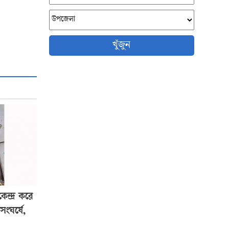
খুঁজুন
ন্দ্র করে
 সংঘর্ষে,