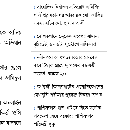
সাংবাদিক নির্যাতন প্রতিরোধ কমিটির
গাজীপুর মহানগর আহ্বায়ক মো. জাকির
সদস্য সচিব মো. হাসান আলী
বককে আটক
​দৌলতখানে ড্রেনেজ সংকট: সামান্য
ায় অভিযান
বৃষ্টিতেই জলজট, দুর্ভোগে বাসিন্দারা
নবীনগরে আধিপত্য বিস্তার কে কেন্দ্র
করে টিয়ারা গ্রামে দু পক্ষের রক্তক্ষয়ী
লীর ছেলে
সংঘর্ষে, আহত ২০
লে জামিদুল
কর্ণফুলী কিন্ডারগার্টেন এসোসিয়েশনের
মেধাবৃত্তি পরীক্ষার পুরস্কার বিতরণ সম্পন্ন
মে অনলাইন
প্রাণিসম্পদ খাত এগিয়ে নিতে সর্বোচ্চ
মকর্তা ওসি
পদক্ষেপ নেবে সরকার: প্রাণিসম্পদ
ামল বাজারে
প্রতিমন্ত্রী টুকু