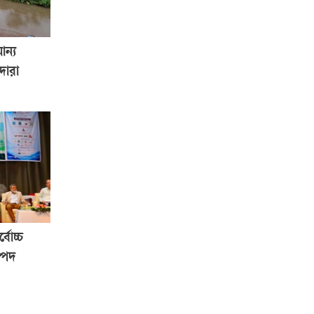
ান্য
দারা
বোচ্চ
্পদ