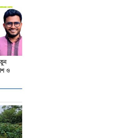
তুন
লাশ ও