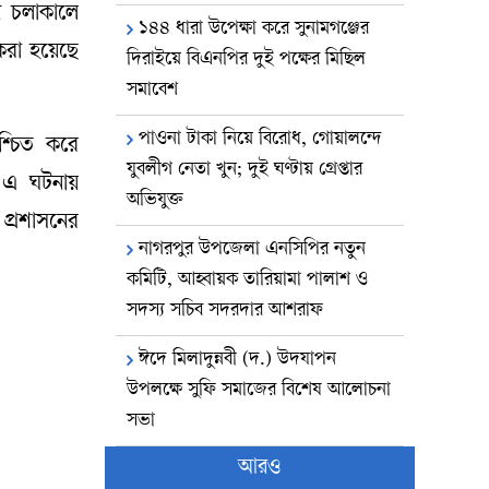
 চলাকালে
১৪৪ ধারা উপেক্ষা করে সুনামগঞ্জের
 করা হয়েছে
দিরাইয়ে বিএনপির দুই পক্ষের মিছিল
সমাবেশ
পাওনা টাকা নিয়ে বিরোধ, গোয়ালন্দে
শ্চিত করে
যুবলীগ নেতা খুন; দুই ঘণ্টায় গ্রেপ্তার
 এ ঘটনায়
অভিযুক্ত
প্রশাসনের
নাগরপুর উপজেলা এনসিপির নতুন
কমিটি, আহ্বায়ক তারিয়ামা পালাশ ও
সদস্য সচিব সদরদার আশরাফ
ঈদে মিলাদুন্নবী (দ.) উদযাপন
উপলক্ষে সুফি সমাজের বিশেষ আলোচনা
সভা
আরও