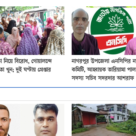
া নিয়ে বিরোধ, গোয়ালন্দে
নাগরপুর উপজেলা এনসিপির ন
 খুন; দুই ঘণ্টায় গ্রেপ্তার
কমিটি, আহ্বায়ক তারিয়ামা পা
সদস্য সচিব সদরদার আশরাফ