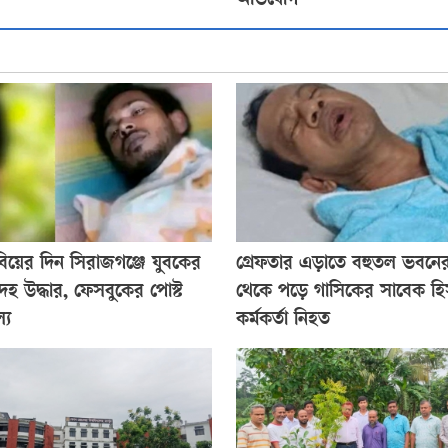
অভিযোগ
 বিয়ের দিন সিরাজগঞ্জে যুবকের
গ্রেফতার এড়াতে বহুতল ভবনের 
দেহ উদ্ধার, ফেসবুকের পোস্ট
থেকে পড়ে গাসিকের সাবেক হি
্য
কর্মকর্তা নিহত