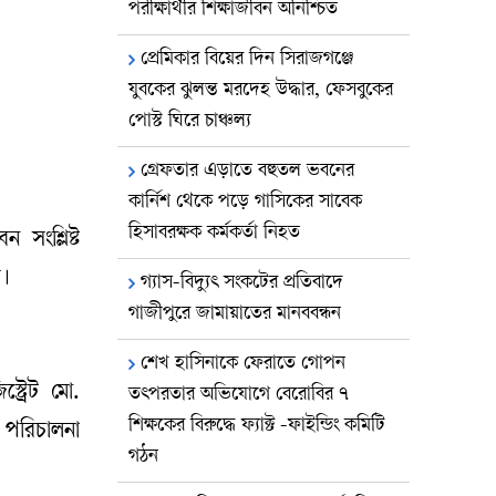
পরীক্ষার্থীর শিক্ষাজীবন অনিশ্চিত
প্রেমিকার বিয়ের দিন সিরাজগঞ্জে
যুবকের ঝুলন্ত মরদেহ উদ্ধার, ফেসবুকের
পোস্ট ঘিরে চাঞ্চল্য
গ্রেফতার এড়াতে বহুতল ভবনের
কার্নিশ থেকে পড়ে গাসিকের সাবেক
হিসাবরক্ষক কর্মকর্তা নিহত
সংশ্লিষ্ট
ত।
গ্যাস-বিদ্যুৎ সংকটের প্রতিবাদে
গাজীপুরে জামায়াতের মানববন্ধন
শেখ হাসিনাকে ফেরাতে গোপন
্ট্রেট মো.
তৎপরতার অভিযোগে বেরোবির ৭
শিক্ষকের বিরুদ্ধে ফ্যাক্ট -ফাইন্ডিং কমিটি
 পরিচালনা
গঠন