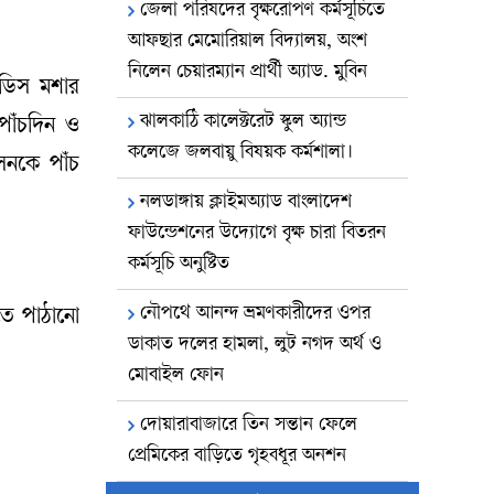
জেলা পরিষদের বৃক্ষরোপণ কর্মসূচিতে
আফছার মেমোরিয়াল বিদ্যালয়, অংশ
নিলেন চেয়ারম্যান প্রার্থী অ্যাড. মুবিন
এডিস মশার
ঝালকাঠি কালেক্টরেট স্কুল অ্যান্ড
পাঁচদিন ও
কলেজে জলবায়ু বিষয়ক কর্মশালা।
েনকে পাঁচ
নলডাঙ্গায় ক্লাইমঅ্যাড বাংলাদেশ
ফাউন্ডেশনের উদ্যোগে বৃক্ষ চারা বিতরন
কর্মসূচি অনুষ্টিত
নৌপথে আনন্দ ভ্রমণকারীদের ওপর
জতে পাঠানো
ডাকাত দলের হামলা, লুট নগদ অর্থ ও
মোবাইল ফোন
দোয়ারাবাজারে তিন সন্তান ফেলে
প্রেমিকের বাড়িতে গৃহবধূর অনশন