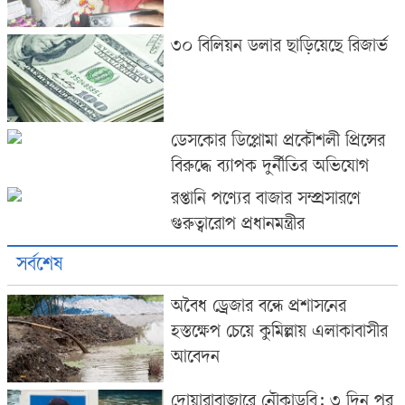
৩০ বিলিয়ন ডলার ছাড়িয়েছে রিজার্ভ
ডেসকোর ডিপ্লোমা প্রকৌশলী প্রিন্সের
বিরুদ্ধে ব্যাপক দুর্নীতির অভিযোগ
রপ্তানি পণ্যের বাজার সম্প্রসারণে
গুরুত্বারোপ প্রধানমন্ত্রীর
সর্বশেষ
অবৈধ ড্রেজার বন্ধে প্রশাসনের
হস্তক্ষেপ চেয়ে কুমিল্লায় এলাকাবাসীর
আবেদন
দোয়ারাবাজারে নৌকাডুবি: ৩ দিন পর