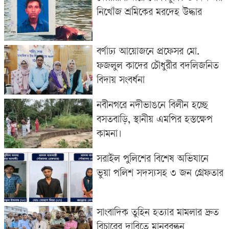
নিখোঁজ শ্রমিকের মরদেহ উদ্ধার
বর্ণাঢ্য আয়োজনে প্রফেসর মো.
ফজলুল কাদের চৌধুরীর বদলিজনিত
বিদায় সংবর্ধনা
নবীনগরে নদীভাঙনে বিলীন হচ্ছে
বসতবাড়ি, স্থানীয় এমপির হস্তক্ষেপ
কামনা।
সরাইল পুলিশের বিশেষ অভিযানে
ভুয়া পলিশ সদস্যসহ ৩ জন গ্রেফতার
সাংবাদিক তুহিন হত্যার মামলার দ্রুত
বিচারের দাবিতে মানববন্ধন