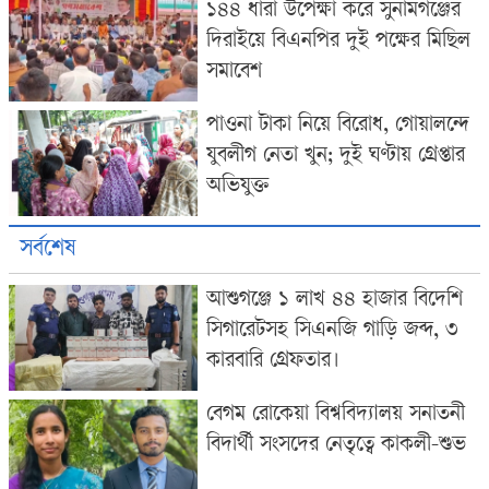
১৪৪ ধারা উপেক্ষা করে সুনামগঞ্জের
দিরাইয়ে বিএনপির দুই পক্ষের মিছিল
সমাবেশ
পাওনা টাকা নিয়ে বিরোধ, গোয়ালন্দে
যুবলীগ নেতা খুন; দুই ঘণ্টায় গ্রেপ্তার
অভিযুক্ত
সর্বশেষ
আশুগঞ্জে ১ লাখ ৪৪ হাজার বিদেশি
সিগারেটসহ সিএনজি গাড়ি জব্দ, ৩
কারবারি গ্রেফতার।
বেগম রোকেয়া বিশ্ববিদ্যালয় সনাতনী
বিদার্থী সংসদের নেতৃত্বে কাকলী-শুভ