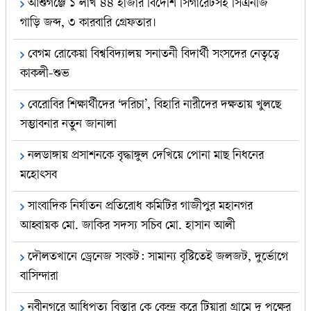
আশুগঞ্জে ১ লাখ ৪৪ হাজার বিদেশি সিগারেটসহ সিএনজি
গাড়ি জব্দ, ৩ কারবারি গ্রেফতার।
বেগম রোকেয়া বিশ্ববিদ্যালয় সনাতনী বিদার্থী সংসদের নেতৃত্বে
কাকলী-শুভ
বেরোবির শিক্ষার্থীদের ‘দরিচা’, বিহারি নারীদের দক্ষতায় খুলছে
সম্ভাবনার নতুন জানালা
নলডাঙ্গায় প্রসাশনকে বৃদ্ধাঙ্গুল দেখিয়ে পোনা মাছ নিধনের
মহোৎসব
সাংবাদিক নির্যাতন প্রতিরোধ কমিটির গাজীপুর মহানগর
আহ্বায়ক মো. জাকির সদস্য সচিব মো. হাসান আলী
​দৌলতখানে ড্রেনেজ সংকট: সামান্য বৃষ্টিতেই জলজট, দুর্ভোগে
বাসিন্দারা
নবীনগরে আধিপত্য বিস্তার কে কেন্দ্র করে টিয়ারা গ্রামে দু পক্ষের