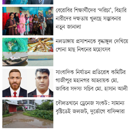
বেরোবির শিক্ষার্থীদের ‘দরিচা’, বিহারি
নারীদের দক্ষতায় খুলছে সম্ভাবনার
নতুন জানালা
নলডাঙ্গায় প্রসাশনকে বৃদ্ধাঙ্গুল দেখিয়ে
পোনা মাছ নিধনের মহোৎসব
সাংবাদিক নির্যাতন প্রতিরোধ কমিটির
গাজীপুর মহানগর আহ্বায়ক মো.
জাকির সদস্য সচিব মো. হাসান আলী
​দৌলতখানে ড্রেনেজ সংকট: সামান্য
বৃষ্টিতেই জলজট, দুর্ভোগে বাসিন্দারা