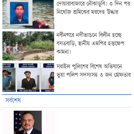
দোয়ারাবাজারে নৌকাডুবি: ৩ দিন পর
নিখোঁজ শ্রমিকের মরদেহ উদ্ধার
নবীনগরে নদীভাঙনে বিলীন হচ্ছে
বসতবাড়ি, স্থানীয় এমপির হস্তক্ষেপ
কামনা।
সরাইল পুলিশের বিশেষ অভিযানে
ভুয়া পলিশ সদস্যসহ ৩ জন গ্রেফতার
সর্বশেষ