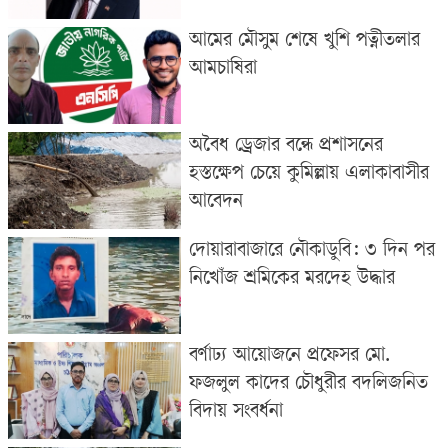
আমের মৌসুম শেষে খুশি পত্নীতলার
আমচাষিরা
অবৈধ ড্রেজার বন্ধে প্রশাসনের
হস্তক্ষেপ চেয়ে কুমিল্লায় এলাকাবাসীর
আবেদন
দোয়ারাবাজারে নৌকাডুবি: ৩ দিন পর
নিখোঁজ শ্রমিকের মরদেহ উদ্ধার
বর্ণাঢ্য আয়োজনে প্রফেসর মো.
ফজলুল কাদের চৌধুরীর বদলিজনিত
বিদায় সংবর্ধনা