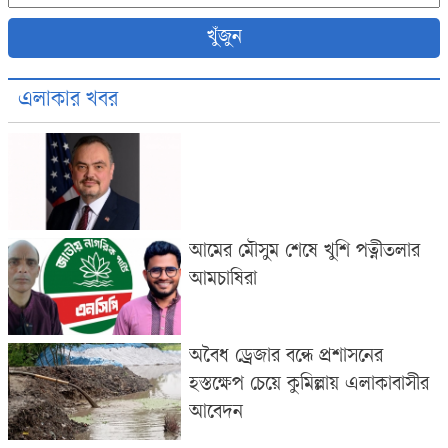
খুঁজুন
এলাকার খবর
আমের মৌসুম শেষে খুশি পত্নীতলার
আমচাষিরা
অবৈধ ড্রেজার বন্ধে প্রশাসনের
হস্তক্ষেপ চেয়ে কুমিল্লায় এলাকাবাসীর
আবেদন