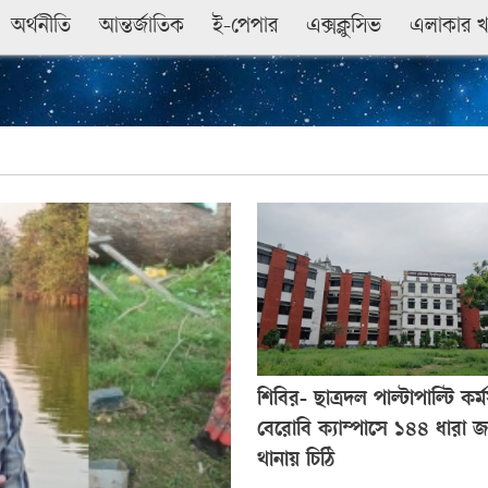
অর্থনীতি
আন্তর্জাতিক
ই-পেপার
এক্সক্লুসিভ
এলাকার 
শিবির- ছাত্রদল পাল্টাপাল্টি কর্ম
বেরোবি ক্যাম্পাসে ১৪৪ ধারা জ
থানায় চিঠি