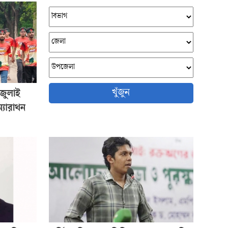
খুঁজুন
‘জুলাই
্যারাথন