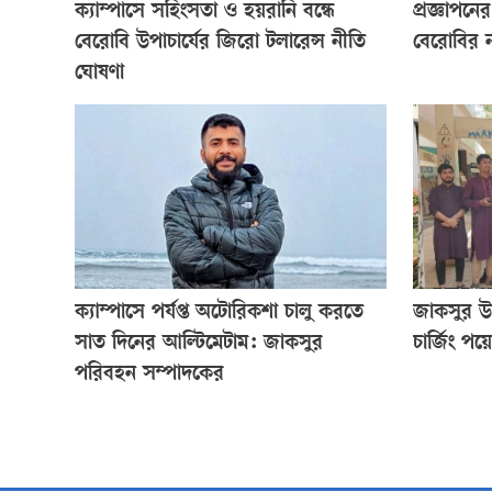
ক্যাম্পাসে সহিংসতা ও হয়রানি বন্ধে
প্রজ্ঞাপন
বেরোবি উপাচার্যের জিরো টলারেন্স নীতি
বেরোবির ন
ঘোষণা
ক্যাম্পাসে পর্যপ্ত অটোরিকশা চালু করতে
জাকসুর উদ
সাত দিনের আল্টিমেটাম: জাকসুর
চার্জিং পয়
পরিবহন সম্পাদকের