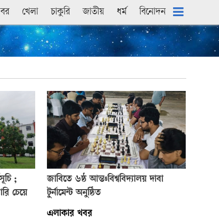
খবর
খেলা
চাকুরি
জাতীয়
ধৰ্ম
বিনোদন
সূচি ;
জাবিতে ৬ষ্ঠ আন্তঃবিশ্ববিদ্যালয় দাবা
ারি চেয়ে
টুর্নামেন্ট অনুষ্ঠিত
এলাকার খবর