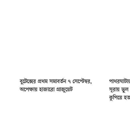
বুটেক্সের প্রথম সমাবর্তন ৭ সেপ্টেম্বর,
পাথরঘাটায়
অপেক্ষায় হাজারো গ্রাজুয়েট
সূরায় ভু
কুপিয়ে হত্