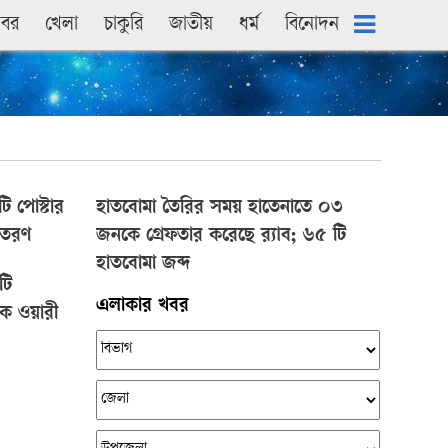
খবর
খেলা
চাকুরি
জাতীয়
ধৰ্ম
বিনোদন
 পোস্টার
হাতবোমা তৈরির সময় হাতেনাতে ০৩
বিতরণ
জনকে গ্রেফতার করেছে র‌্যাব; ৬৫ টি
হাতবোমা জব্দ
টি
এলাকার খবর
ফিক ওয়ারী