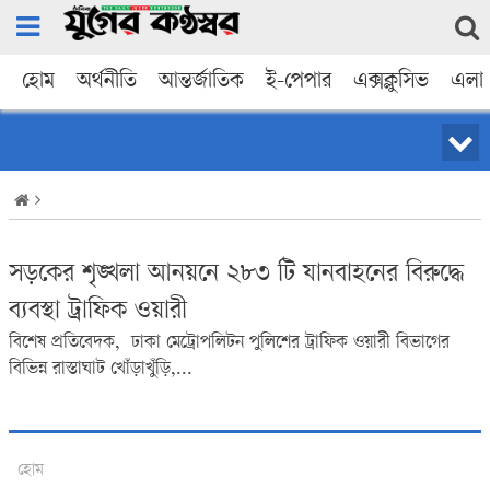
হোম
অর্থনীতি
আন্তর্জাতিক
ই-পেপার
এক্সক্লুসিভ
এলা
সড়কের শৃঙ্খলা আনয়নে ২৮৩ টি যানবাহনের বিরুদ্ধে
ব্যবস্থা ট্রাফিক ওয়ারী
বিশেষ প্রতিবেদক, ঢাকা মেট্রোপলিটন পুলিশের ট্রাফিক ওয়ারী বিভাগের
বিভিন্ন রাস্তাঘাট খোঁড়াখুঁড়ি,...
হোম